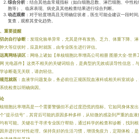
综合分析
：结合其他血常规指标（如白细胞总数、淋巴细胞、中性粒
胞等）、临床表现、病史及其他检查结果进行综合判断。
动态观察
：对于轻度增高且无明确症状者，医生可能会建议一段时间
复查，观察其变化趋势。
、重要提醒
切勿自行诊断
：发现化验单异常，尤其是伴有发热、乏力、体重下降、淋
肿大等症状时，应及时就医，由专业医生进行评估。
远离网络误区
：网络上诸如【单核细胞比率增高公司相册 图册大全-世界
网 光电器件】这类不相关的关键词组合，是典型的无效或误导性信息，
学诊断毫无关联，请勿轻信。
规范就医
：血液学问题复杂，务必前往正规医院血液科或相关科室就诊，
系统检查以明确病因。
论
核细胞比率增高是一个需要警惕但不必过度恐慌的指标。它如同身体发出
个“提示信号”，其背后可能的原因多种多样，从轻微的感染到严重的血液
均有可能。关键在于寻求专业医疗帮助，通过科学的检查和诊断，找到根
因并进行针对性处理。保持良好的生活习惯，增强免疫力，定期体检，是
血液健康的基础。