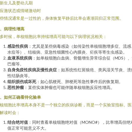
. 新生儿及婴幼儿期
. 应激状态或情绪激动时
些情况通常是一过性的，身体恢复平静后比率会逐渐回归正常范围。
、病理性增高
多时候，单核细胞比率持续增高可能与以下病理状况相关：
感染性疾病
：尤其是某些病毒感染（如传染性单核细胞增多症、流感
水痘等）、结核病、亚急性细菌性心内膜炎、疟疾等寄生虫感染。
血液系统疾病
：如单核细胞白血病、骨髓增生异常综合征（MDS）、
巴瘤等。
自身免疫性疾病及慢性炎症
：如系统性红斑狼疮、类风湿关节炎、溃
性结肠炎等。
组织损伤或坏死
：如心肌梗死、肺梗死等急性事件后的恢复期。
恶性肿瘤
：某些实体肿瘤也可能伴随单核细胞反应性增高。
、如何正确看待化验单
核细胞比率增高本身不是一个独立的疾病诊断，而是一个实验室指标。医
解读时会：
结合绝对值
：同时查看单核细胞绝对值（MONO#），比率增高但绝
值正常可能意义不大。