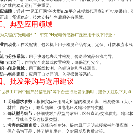
化产线的稳定运行至关重要。
应保障
：通过"世界工厂网"等大型B2B平台或授权代理商进行批发采购，
正规，货源稳定，技术支持与售后服务有保障。
三、典型应用领域
为关键的"光电器件"，韩荣PN光电传感器广泛应用于以下行业：
业自动化
：在装配线、包装机上用于检测产品有无、定位、计数和流水线
。
流与分拣系统
：用于快递包裹尺寸检测、传送带物品分流向导。
梯与自动门
：作为安全光幕或位置检测，确保运行安全。
织与印刷机械
：用于断线检测、色标追踪和卷径测量。
防与智能家居
：应用于自动照明、入侵报警等系统。
四、批发采购与选用建议
"世界工厂网中国产品信息库"等平台进行批发采购时，建议关注以下几点
明确需求参数
：根据实际应用确定所需的检测距离、检测物体（大小
材质、颜色）、响应频率、供电电压及输出信号类型。
确认型号细节
：仔细核对产品型号后缀，区分直流/交流供电、输出
性、导线长度及连接器类型。
考察供应商资质
：选择信誉良好、提供原厂证明或授权书的供应商，
保产品为正品，并了解其库存、交货周期及售后政策。