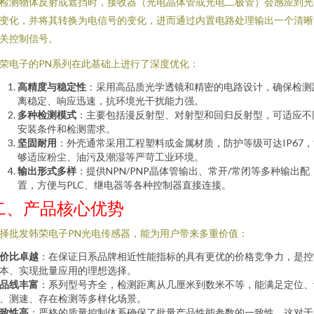
检测物体反射或遮挡时，接收器（光电晶体管或光电二极管）会感应到光
变化，并将其转换为电信号的变化，进而通过内置电路处理输出一个清晰
关控制信号。
荣电子的PN系列在此基础上进行了深度优化：
高精度与稳定性
：采用高品质光学透镜和精密的电路设计，确保检测
离稳定、响应迅速，抗环境光干扰能力强。
多种检测模式
：主要包括漫反射型、对射型和回归反射型，可适应不
安装条件和检测需求。
坚固耐用
：外壳通常采用工程塑料或金属材质，防护等级可达IP67，
够适应粉尘、油污及潮湿等严苛工业环境。
输出形式多样
：提供NPN/PNP晶体管输出、常开/常闭等多种输出配
置，方便与PLC、继电器等各种控制器直接连接。
二、产品核心优势
择批发韩荣电子PN光电传感器，能为用户带来多重价值：
价比卓越
：在保证日系品牌相近性能指标的具有更优的价格竞争力，是控
本、实现批量应用的理想选择。
品线丰富
：系列型号齐全，检测距离从几厘米到数米不等，能满足定位、
、测速、存在检测等多样化场景。
致性高
：严格的质量控制体系确保了批量产品性能参数的一致性，这对于